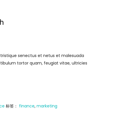
ch
 tristique senectus et netus et malesuada
ibulum tortor quam, feugiat vitae, ultricies
nce
标签：
finance
,
marketing