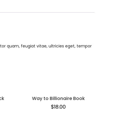
or quam, feugiat vitae, ultricies eget, tempor
ck
Way to Billionaire Book
$
18.00