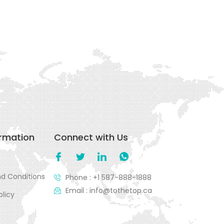
ormation
Connect with Us
d Conditions
Phone : +1 587-888-1888
Email : info@tothetop.ca
olicy