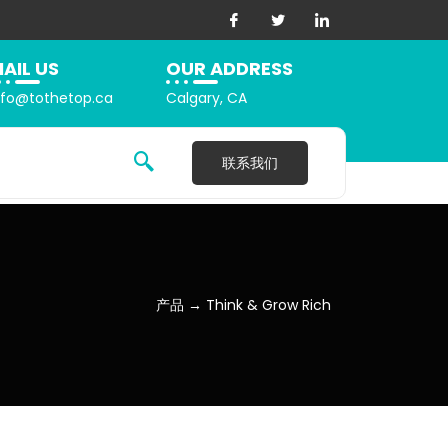
AIL US
OUR ADDRESS
nfo@tothetop.ca
Calgary, CA
联系我们
产品 → Think & Grow Rich