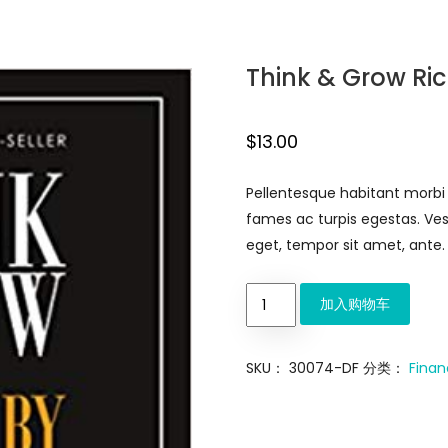
Think & Grow Ri
$
13.00
Pellentesque habitant morbi
fames ac turpis egestas. Vest
eget, tempor sit amet, ante.
加入购物车
SKU：
30074-DF
分类：
Fina